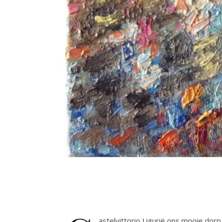
astelvittorio Ligurië ons mooie dorp 