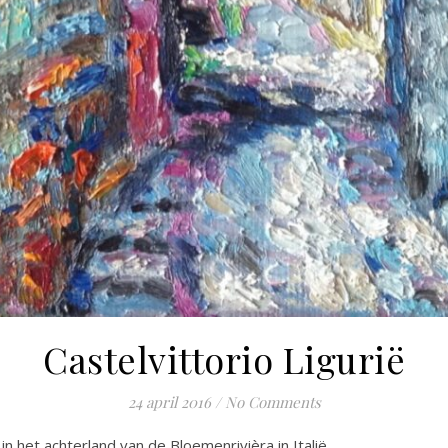
Castelvittorio Ligurië
24 april 2016
/
No Comments
in het achterland van de Bloemenrivièra in Italië.…