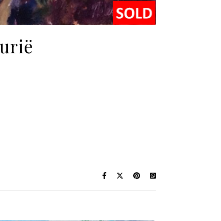
gurië