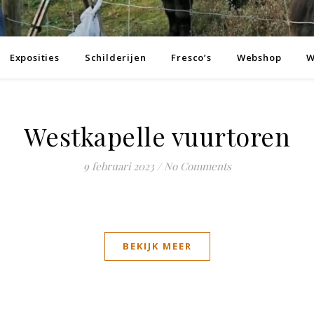
Exposities
Schilderijen
Fresco’s
Webshop
W
Westkapelle vuurtoren
9 februari 2023
/
No Comments
BEKIJK MEER