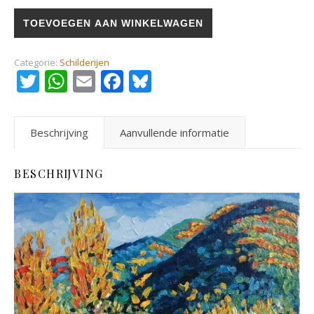
Vallée de Toulourenc nabij Mont Ventoux aantal
TOEVOEGEN AAN WINKELWAGEN
Categorie:
Schilderijen
Twitter
WhatsApp
Email
Facebook
Bluesky
Beschrijving
Aanvullende informatie
BESCHRIJVING