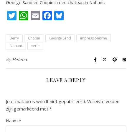
George Sand en Chopin in een château in Nohant.
Twitter
WhatsApp
Email
Facebook
Bluesky
Berry
Chopin
George Sand
impressionisme
Nohant
serie
By
Helena
LEAVE A REPLY
Je e-mailadres wordt niet gepubliceerd.
Vereiste velden
zijn gemarkeerd met
*
Naam
*