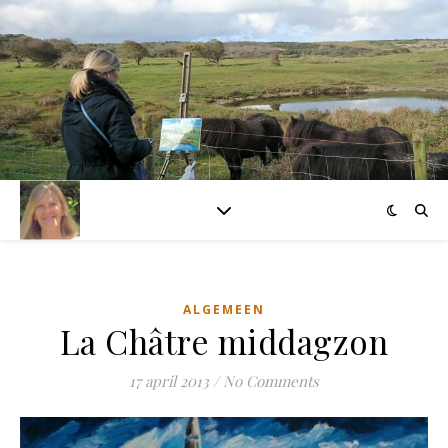
ALGEMEEN
La Châtre middagzon
17 april 2013
/
No Comments