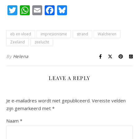
Twitter
WhatsApp
Email
Facebook
Bluesky
eb en vloed
impresionisme
strand
Walcheren
Zeeland
zeelucht
By
Helena
LEAVE A REPLY
Je e-mailadres wordt niet gepubliceerd.
Vereiste velden
zijn gemarkeerd met
*
Naam
*