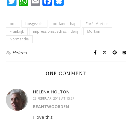
Twitter
WhatsApp
Email
Facebook
Bluesky
bos
bosgezicht
boslandschap
Forêt Mortain
Frankrijk
impressionistisch schilderij
Mortain
Normandië
By
Helena
ONE COMMENT
HELENA HOLTON
28 FEBRUARI 2018 AT 15:27
BEANTWOORDEN
I love this!