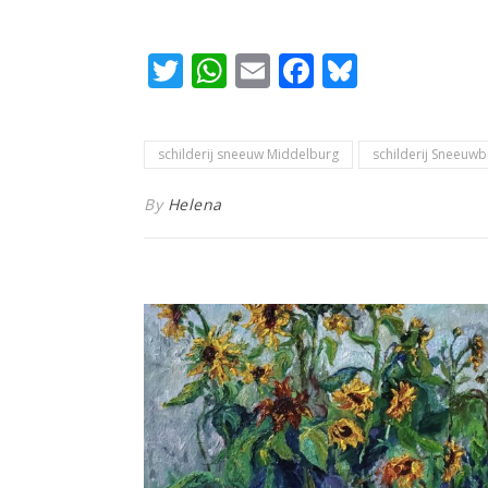
Twitter
WhatsApp
Email
Facebook
Bluesky
schilderij sneeuw Middelburg
schilderij Sneeuwb
By
Helena