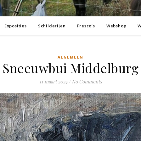
Exposities
Schilderijen
Fresco’s
Webshop
W
ALGEMEEN
Sneeuwbui Middelburg
11 maart 2024
/
No Comments