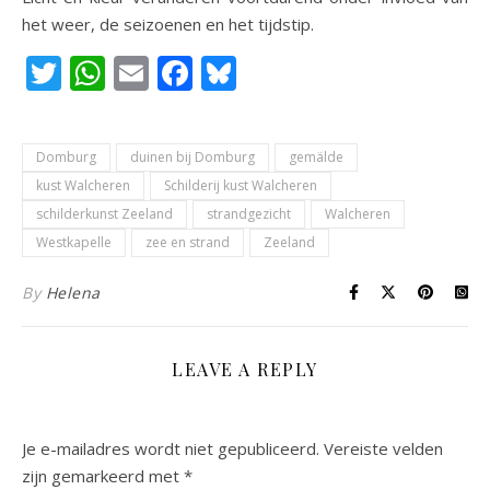
het weer, de seizoenen en het tijdstip.
Twitter
WhatsApp
Email
Facebook
Bluesky
Domburg
duinen bij Domburg
gemälde
kust Walcheren
Schilderij kust Walcheren
schilderkunst Zeeland
strandgezicht
Walcheren
Westkapelle
zee en strand
Zeeland
By
Helena
LEAVE A REPLY
Je e-mailadres wordt niet gepubliceerd.
Vereiste velden
zijn gemarkeerd met
*