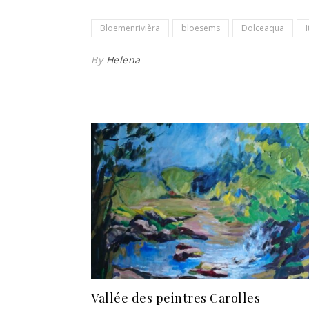
Bloemenrivièra
bloesems
Dolceaqua
I
By
Helena
Vallée des peintres Carolles