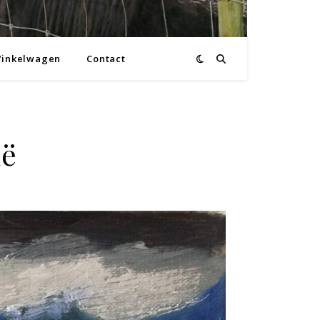
inkelwagen
Contact
ië