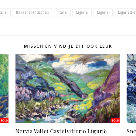
talia
Italiaans landschap
Italië
Liguria
Ligurië
Ligurische
MISSCHIEN VIND JE DIT OOK LEUK
Nervia Vallei Castelvittorio Ligurië
Sne