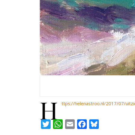
h
ttps://helenastroo.nl/2017/07/uitzi
Twitter
WhatsApp
Email
Facebook
Bluesky