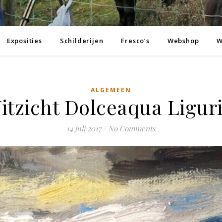
Exposities
Schilderijen
Fresco’s
Webshop
W
ALGEMEEN
itzicht Dolceaqua Ligur
14 juli 2017
/
No Comments