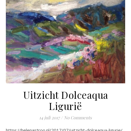
Uitzicht Dolceaqua
Ligurië
14 juli 2017
/
No Comments
https://helenastroo.nl/2017/07/uitzicht-dolceaqua-ligurie/